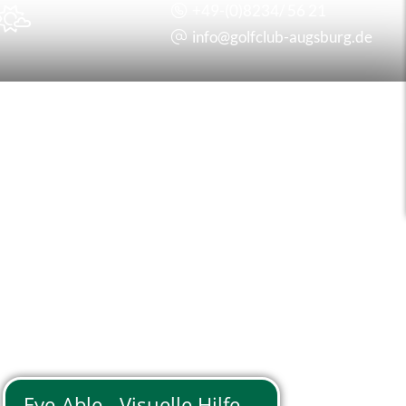
+49-(0)8234/ 56 21

info@
golfclub-augsburg.de