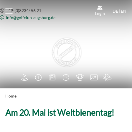
+49-(0)8234/ 56 21
DE
|
EN
Login
info@
golfclub-augsburg.de







Home
Am 20. Mai ist Weltbienentag!