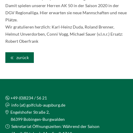
Damit spielen unserer Herren AK 50 in der Saison 2020 in der
DGV Regionalliga. Hier erwarten sie neue Mannschaften und neue
Plätze.
Wir gratulieren herzlich: Karl-Heinz Duda, Roland Brenner,
Helmut Unverdorben, Conni Vogg, Michael Sauer (v.l.n.r.) Ersatz:
Robert Oberfrank
zurück
+49-(0)8234 / 56 21
info (at) golfclub-augsburg.de
Engelshofer Straße 2,
86399 Bobingen-Burgwalden
Sekretariat Öffnungszeiten: Während der Saison