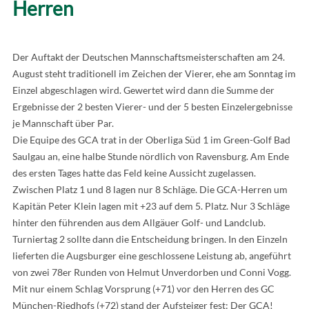
Herren
Der Auftakt der Deutschen Mannschaftsmeisterschaften am 24.
August steht traditionell im Zeichen der Vierer, ehe am Sonntag im
Einzel abgeschlagen wird. Gewertet wird dann die Summe der
Ergebnisse der 2 besten Vierer- und der 5 besten Einzelergebnisse
je Mannschaft über Par.
Die Equipe des GCA trat in der Oberliga Süd 1 im Green-Golf Bad
Saulgau an, eine halbe Stunde nördlich von Ravensburg. Am Ende
des ersten Tages hatte das Feld keine Aussicht zugelassen.
Zwischen Platz 1 und 8 lagen nur 8 Schläge. Die GCA-Herren um
Kapitän Peter Klein lagen mit +23 auf dem 5. Platz. Nur 3 Schläge
hinter den führenden aus dem Allgäuer Golf- und Landclub.
Turniertag 2 sollte dann die Entscheidung bringen. In den Einzeln
lieferten die Augsburger eine geschlossene Leistung ab, angeführt
von zwei 78er Runden von Helmut Unverdorben und Conni Vogg.
Mit nur einem Schlag Vorsprung (+71) vor den Herren des GC
München-Riedhofs (+72) stand der Aufsteiger fest: Der GCA!