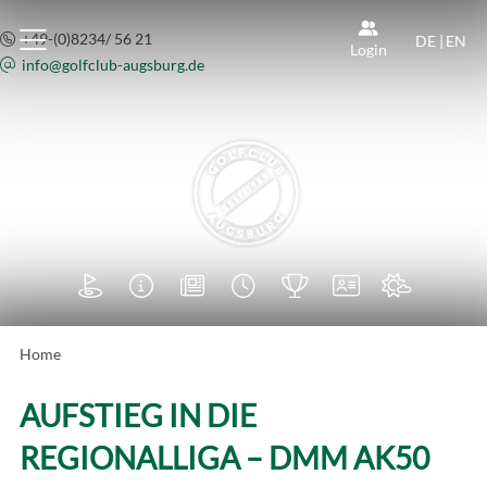
+49-(0)8234/ 56 21
DE
|
EN
Login
info@
golfclub-augsburg.de







Home
AUFSTIEG IN DIE
REGIONALLIGA – DMM AK50