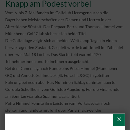
Knapp am Podest vorbei
Vom 6. bis 7. Mai fanden im Golfclub Herzogenaurach die
Bayerischen Meisterschaften der Damen und Herren in der
Altersklasse 50 statt. Das Ehepaar Petra und Thomas Himmel vom
Münchener Golf Club sichern sich beide Titel.
Die Golfanlage zeigte sich an beiden Wettkampftagen in einem
hervorragenden Zustand. Gespielt wurde traditionell im Zählspiel
über zwei Mal 18 Löcher. Das Starterfeld war mit 120
Teilnehmerinnen und Teilnehmern ausgebucht.
Bei den Damen lag nach Runde eins Petra Himmel (Münchener
GC) und Annette Schimetzek (St. Eurach L&GC) in geteilter
Führung bei neun über Par. Nur einen Schlag dahinter lauerte
Cordula Schöllhorn vom Golfclub Augsburg. Für die Finalrunde
am Sonntag war also Spannung garantiert.
Petra Himmel konnte ihre Leistung vom Vortag sogar noch
steigern und landete mit fünf über Par an Tag zwei die
Tagesbestleistung. Der Bayerische Meistertitel war ihr daher nicht
mehr abzustreiten. Kontrahentin Schimetzek verlor an Tag zwei am