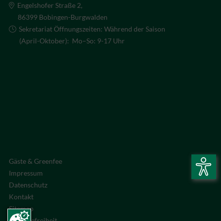
Engelshofer Straße 2,
86399 Bobingen-Burgwalden
Sekretariat Öffnungszeiten: Während der Saison
(April-Oktober): Mo–So: 9-17 Uhr
Gäste & Greenfee
Impressum
Datenschutz
Kontakt
Sitemap
Barrierefreiheit