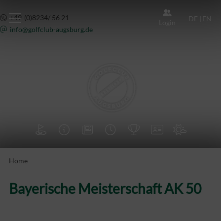
+49-(0)8234/ 56 21
DE
|
EN
Login
info@
golfclub-augsburg.de







Home
Bayerische Meisterschaft AK 50