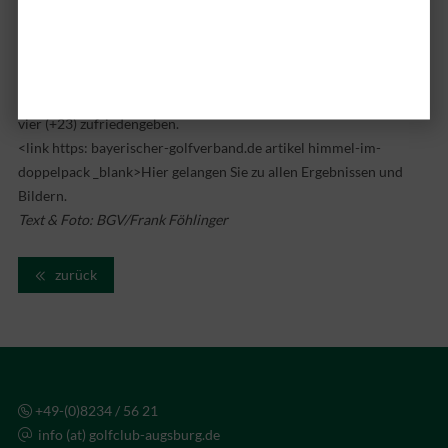
Boden, notierte eine 84er Runde (+12) und kam mit einem
Gesamtergebnis von +21 auf Rang drei. Sabine Ingendorf vom
Golfclub Schwanhof unterschrieb an Tag zwei eine 80er Runde und
konnte sich am Tableau mit insgesamt 20 Schlägen über Par auf
Platz zwei verbessern. Cordula Schöllhorn musste sich mit Platz
vier (+23) zufriedengeben.
<link https: bayerischer-golfverband.de artikel himmel-im-
doppelpack _blank>Hier gelangen Sie zu allen Ergebnissen und
Bildern.
Text & Foto: BGV/Frank Föhlinger
zurück
+49-(0)8234 / 56 21
info (at) golfclub-augsburg.de