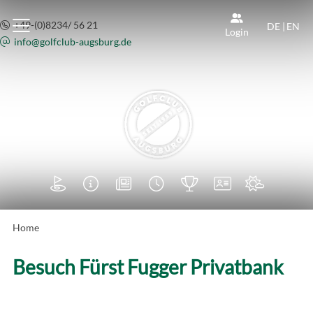
+49-(0)8234/ 56 21
DE
|
EN
Login
info@
golfclub-augsburg.de







Home
Besuch Fürst Fugger Privatbank