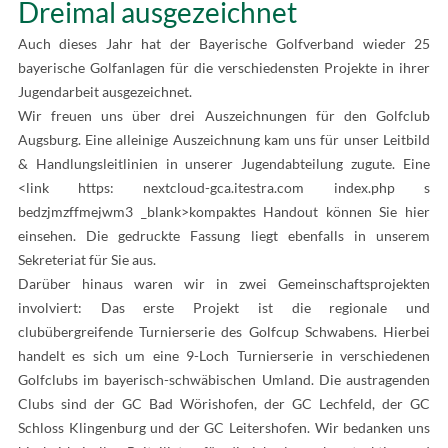
Dreimal ausgezeichnet
Auch dieses Jahr hat der Bayerische Golfverband wieder 25
bayerische Golfanlagen für die verschiedensten Projekte in ihrer
Jugendarbeit ausgezeichnet.
Wir freuen uns über drei Auszeichnungen für den Golfclub
Augsburg. Eine alleinige Auszeichnung kam uns für unser Leitbild
& Handlungsleitlinien in unserer Jugendabteilung zugute. Eine
<link https: nextcloud-gca.itestra.com index.php s
bedzjmzffmejwm3 _blank>kompaktes Handout können Sie hier
einsehen. Die gedruckte Fassung liegt ebenfalls in unserem
Sekreteriat für Sie aus.
Darüber hinaus waren wir in zwei Gemeinschaftsprojekten
involviert: Das erste Projekt ist die regionale und
clubübergreifende Turnierserie des Golfcup Schwabens. Hierbei
handelt es sich um eine 9-Loch Turnierserie in verschiedenen
Golfclubs im bayerisch-schwäbischen Umland. Die austragenden
Clubs sind der GC Bad Wörishofen, der GC Lechfeld, der GC
Schloss Klingenburg und der GC Leitershofen. Wir bedanken uns