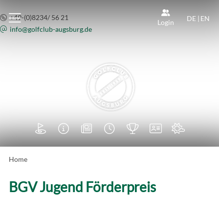
+49-(0)8234/ 56 21
DE
|
EN
Login
info@
golfclub-augsburg.de







Home
BGV Jugend Förderpreis