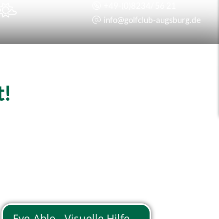
+49-(0)8234/ 56 21

info@
golfclub-augsburg.de
t!