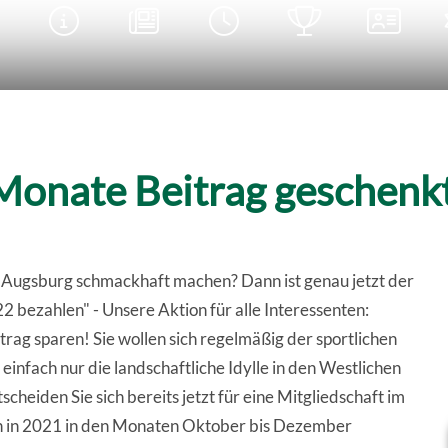





 Monate Beitrag geschenk
 Augsburg schmackhaft machen? Dann ist genau jetzt der
22 bezahlen" - Unsere Aktion für alle Interessenten:
ag sparen! Sie wollen sich regelmäßig der sportlichen
infach nur die landschaftliche Idylle in den Westlichen
eiden Sie sich bereits jetzt für eine Mitgliedschaft im
n in 2021 in den Monaten Oktober bis Dezember