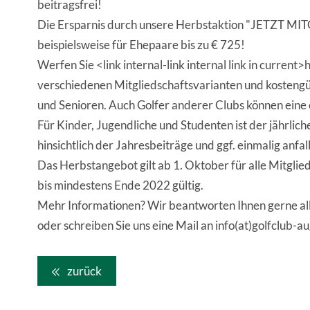
beitragsfrei!
Die Ersparnis durch unsere Herbstaktion "JETZT 
beispielsweise für Ehepaare bis zu € 725!
Werfen Sie <link internal-link internal link in current>h
verschiedenen Mitgliedschaftsvarianten und kosteng
und Senioren. Auch Golfer anderer Clubs können eine 
Für Kinder, Jugendliche und Studenten ist der jährlic
hinsichtlich der Jahresbeiträge und ggf. einmalig anfal
Das Herbstangebot gilt ab 1. Oktober für alle Mitglie
bis mindestens Ende 2022 gültig.
Mehr Informationen? Wir beantworten Ihnen gerne alle
oder schreiben Sie uns eine Mail an info(at)golfclub-a
zurück