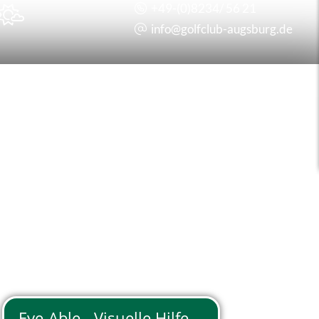
+49-(0)8234/ 56 21

info@
golfclub-augsburg.de