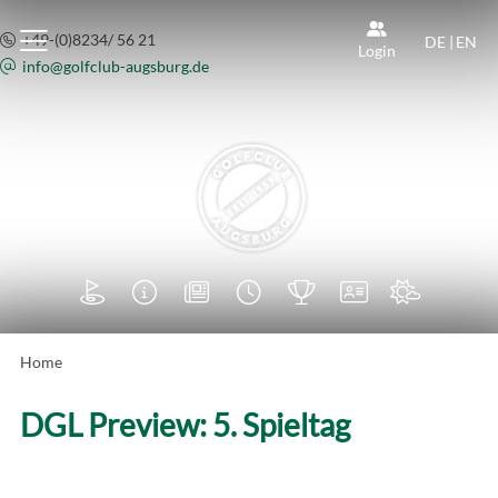
+49-(0)8234/ 56 21
DE
|
EN
Login
info@
golfclub-augsburg.de







Home
DGL Preview: 5. Spieltag