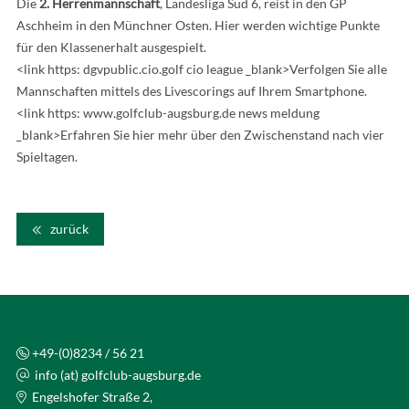
Die
2. Herrenmannschaft
, Landesliga Süd 6, reist in den GP
Aschheim in den Münchner Osten. Hier werden wichtige Punkte
für den Klassenerhalt ausgespielt.
<link https: dgvpublic.cio.golf cio league _blank>Verfolgen Sie alle
Mannschaften mittels des Livescorings auf Ihrem Smartphone.
<link https: www.golfclub-augsburg.de news meldung
_blank>Erfahren Sie hier mehr über den Zwischenstand nach vier
Spieltagen.
zurück
+49-(0)8234 / 56 21
info (at) golfclub-augsburg.de
Engelshofer Straße 2,