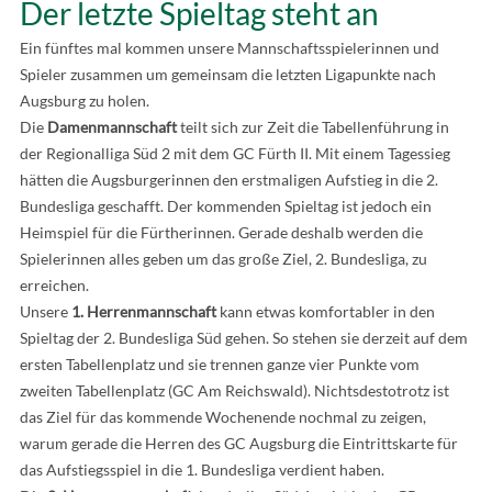
Der letzte Spieltag steht an
Ein fünftes mal kommen unsere Mannschaftsspielerinnen und
Spieler zusammen um gemeinsam die letzten Ligapunkte nach
Augsburg zu holen.
Die
Damenmannschaft
teilt sich zur Zeit die Tabellenführung in
der Regionalliga Süd 2 mit dem GC Fürth II. Mit einem Tagessieg
hätten die Augsburgerinnen den erstmaligen Aufstieg in die 2.
Bundesliga geschafft. Der kommenden Spieltag ist jedoch ein
Heimspiel für die Fürtherinnen. Gerade deshalb werden die
Spielerinnen alles geben um das große Ziel, 2. Bundesliga, zu
erreichen.
Unsere
1. Herrenmannschaft
kann etwas komfortabler in den
Spieltag der 2. Bundesliga Süd gehen. So stehen sie derzeit auf dem
ersten Tabellenplatz und sie trennen ganze vier Punkte vom
zweiten Tabellenplatz (GC Am Reichswald). Nichtsdestotrotz ist
das Ziel für das kommende Wochenende nochmal zu zeigen,
warum gerade die Herren des GC Augsburg die Eintrittskarte für
das Aufstiegsspiel in die 1. Bundesliga verdient haben.