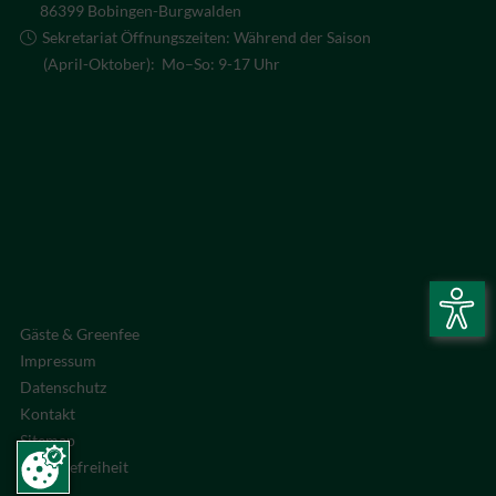
86399 Bobingen-Burgwalden
Sekretariat Öffnungszeiten: Während der Saison
(April-Oktober): Mo–So: 9-17 Uhr
Gäste & Greenfee
Impressum
Datenschutz
Kontakt
Sitemap
Barrierefreiheit