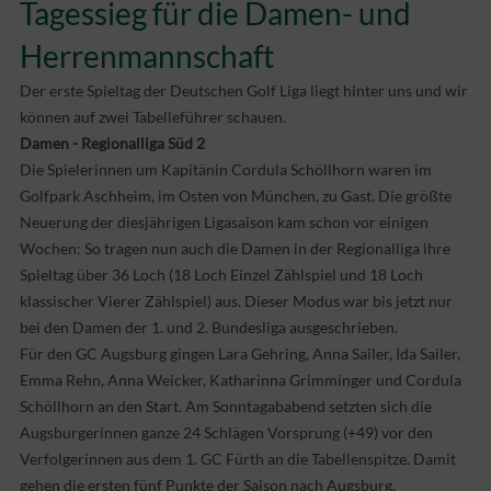
Tagessieg für die Damen- und
Herrenmannschaft
Der erste Spieltag der Deutschen Golf Liga liegt hinter uns und wir
können auf zwei Tabelleführer schauen.
Damen - Regionalliga Süd 2
Die Spielerinnen um Kapitänin Cordula Schöllhorn waren im
Golfpark Aschheim, im Osten von München, zu Gast. Die größte
Neuerung der diesjährigen Ligasaison kam schon vor einigen
Wochen: So tragen nun auch die Damen in der Regionalliga ihre
Spieltag über 36 Loch (18 Loch Einzel Zählspiel und 18 Loch
klassischer Vierer Zählspiel) aus. Dieser Modus war bis jetzt nur
bei den Damen der 1. und 2. Bundesliga ausgeschrieben.
Für den GC Augsburg gingen Lara Gehring, Anna Sailer, Ida Sailer,
Emma Rehn, Anna Weicker, Katharinna Grimminger und Cordula
Schöllhorn an den Start. Am Sonntagababend setzten sich die
Augsburgerinnen ganze 24 Schlägen Vorsprung (+49) vor den
Verfolgerinnen aus dem 1. GC Fürth an die Tabellenspitze. Damit
gehen die ersten fünf Punkte der Saison nach Augsburg.