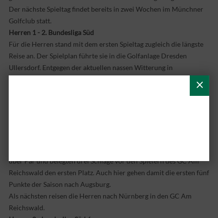
Der nächste Spieltag findet bereits in zwei Wochen im Münchner
Golfclub statt.
Herren 1 - 2. Bundesliga Süd
Für die Herren stand mit dem ersten Spieltag zugleich die längste
Reise an. Der Spielplan führte sie in die Golfanlage Dresden
Ullersdorf. Entgegen der aktuellen nassen Witterung in
Süddeutschland, erwarteten die Spieler 20 Grad und trockene
Bodenverhältnisse.
Für den GC Augsburg gingen Ben Rehn, Valentin Fischer, Roland
Krause, Christian Pitz, David Gärtner, Benedict Heine, Lukas
Klimek, Philipp Macionga, Justin Deibler (Pro) und Philipp
Schweyer an den Start. Nach ebenfalls 36 Loch (Einzel und
Zählspiel) notierten die Spieler, um Kapitän Philipp Schweyer, +22
über Par und belegten drei Schläge vor den Spielern des GC Am
Reichswald den ersten Platz. Auch hier gehen damit die ersten fünf
Punkte der Saison nach Augsburg.
Als nächsten reisen die Herren nach Nürnberg in den GC Am
Reichswald.