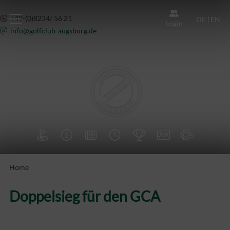
+49-(0)8234/ 56 21
DE
|
EN
Login
info@
golfclub-augsburg.de







Home
Doppelsieg für den GCA