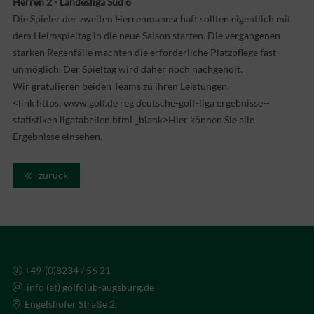
Herren 2 - Landesliga Süd 6
Die Spieler der zweiten Herrenmannschaft sollten eigentlich mit
dem Heimspieltag in die neue Saison starten. Die vergangenen
starken Regenfälle machten die erforderliche Platzpflege fast
unmöglich. Der Spieltag wird daher noch nachgeholt.
Wir gratulieren beiden Teams zu ihren Leistungen.
<link https: www.golf.de reg deutsche-golf-liga ergebnisse--
statistiken ligatabellen.html _blank>Hier können Sie alle
Ergebnisse einsehen.
zurück
+49-(0)8234 / 56 21
info (at) golfclub-augsburg.de
Engelshofer Straße 2,