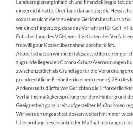
Landesregierung inhaltlich und finanziell begleitet, d
eingereicht hatte. Drei Tage danach zog die Hessisch
sodass es nicht mehr zu einem Gerichtsbeschluss bzw. 
wir einen Fingerzeig, dass das Verfahren für Golf in 
Entscheidung des VGH, wer die Kosten des Verfahrens
freiwillig zur Kostenübernahme bereiterklärt.
Aktuell schätzen wir die Erfolgsaussichten einer ger
zugrunde liegenden Corona-Schutz-Verordnungen bundes
zwischenzeitlich als Grundlage für die Verordnungen ein
grundrechtliche Freiheiten in einem neuen § 28a des
Andererseits dürfte von Gerichten die Erforderlichk
Verhältnismäßigkeitsprüfung vor dem Hintergrund der
Geeignetheit ganz breit aufgestellter Maßnahmen re
Wir werden ungeachtet dessen weiterhin immer wieder
Überprüfung beschränkender Maßnahmen angezeigt is