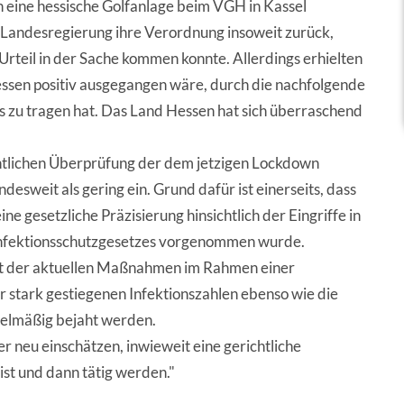
en eine hessische Golfanlage beim VGH in Kassel
e Landesregierung ihre Verordnung insoweit zurück,
Urteil in der Sache kommen konnte. Allerdings erhielten
Hessen positiv ausgegangen wäre, durch die nachfolgende
 zu tragen hat. Das Land Hessen hat sich überraschend
ichtlichen Überprüfung der dem jetzigen Lockdown
weit als gering ein. Grund dafür ist einerseits, dass
e gesetzliche Präzisierung hinsichtlich der Eingriffe in
 Infektionsschutzgesetzes vorgenommen wurde.
eit der aktuellen Maßnahmen im Rahmen einer
 stark gestiegenen Infektionszahlen ebenso wie die
gelmäßig bejaht werden.
 neu einschätzen, inwieweit eine gerichtliche
t und dann tätig werden."