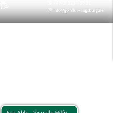
+49-(0)8234/ 56 21

info@
golfclub-augsburg.de