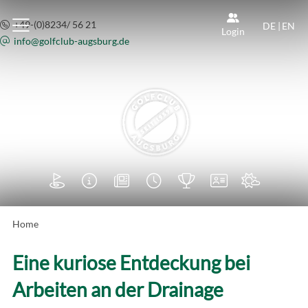
+49-(0)8234/ 56 21
DE
|
EN
Login
info@
golfclub-augsburg.de







Home
Eine kuriose Entdeckung bei
Arbeiten an der Drainage