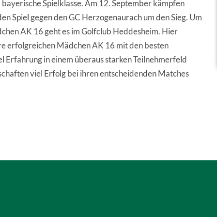
e bayerische Spielklasse. Am 12. September kämpfen
nden Spiel gegen den GC Herzogenaurach um den Sieg. Um
chen AK 16 geht es im Golfclub Heddesheim. Hier
re erfolgreichen Mädchen AK 16 mit den besten
el Erfahrung in einem überaus starken Teilnehmerfeld
haften viel Erfolg bei ihren entscheidenden Matches