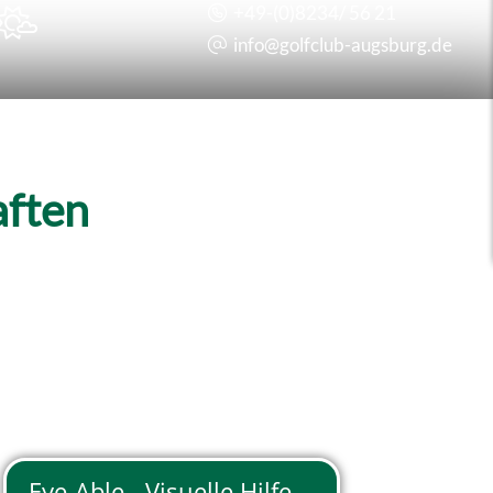
+49-(0)8234/ 56 21

info@
golfclub-augsburg.de
aften