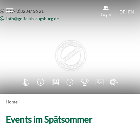
+49-(0)8234/ 56 21
DE
|
EN
Login
info@
golfclub-augsburg.de







Home
Events im Spätsommer