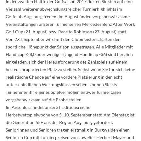
In der zweiten Hälfte der Golfsaison 2017 dürfen Sie sich auf eine
Vielzahl weiterer abwechslungsreicher Turnierhighlights im
Golfclub Augsburg freuen: Im August finden vorgabenwirksame
Veranstaltungen unserer Turnierserien Mercedes Benz After Work
Golf Cup (21. August) bzw. Race to Robinson (27. August) statt.
Von 2.-3. September wird mit den Clubmeisterschaften der
sportliche Höhepunkt der Saison ausgetragen. Alle Mitglieder mit
Handicap -28,0 oder weniger (Jugend Handicap -36) sind herzlich
eingeladen, sich der Herausforderung des Zählspiels auf einem
bestens präparierten Platz zu stellen. Selbst wenn Sie für sich keine
realistische Chance auf eine vordere Platzierung in den acht
unterschiedlichen Wertungsklassen sehen, können Sie als
Teilnehmer ihr eigenes Spielvermögen an zwei Turniertagen
vorgabenwirksam auf die Probe stellen.
Im Anschluss findet unsere traditionsreiche
Herbstwettspielwoche von 5.-10. September statt. Am Dienstag ist
die Generation 55+ aus der Region Augsburg gefordert.
Seniorinnen und Senioren tragen erstmalig in Burgwalden einen
Senioren Cup mit Turnierpreisen von Juwelier Herbert Mayer und