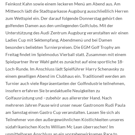
Feinkost Kahn sowie einem leckeren Menü am Abend aus. Am
Mittwoch lädt die Stadtsparkasse Augsburg ausschließlich Herren
zum Wettspiel ein. Der darauf folgende Donnerstag gehört den
golfenden Damen aus den umliegenden Golfclubs. Mit der
Unterstützung des Audi Zentrum Augsburg veranstalten wir einen
Ladies Cup mit Sektempfang, Abendmenü und bei Damen
besonders beliebten Turnierpreisen. Die EGM Golf Trophy am
Freitag findet im Spielmodus Vierball statt. Zusammen mit einem
Spielpartner Ihrer Wahl geht es zunächst auf eine sportliche 18-
Loch-Runde. Im Anschluss lädt Spielführer Harry Schenavsky zu
einem geselligen Abend im Clubhaus ein. Traditionell werden am
Turnier auch viele Repräsentanten der Golfindustrie teilnehmen,
insofern erfahren Sie brandaktuelle Neuigkeiten zu
Golfausrüstung und –zubehör aus allererster Hand. Nach
mehreren Jahren Pause wird unser neuer Gastronom Rudi Paula
am Samstag einen Gastro Cup veranstalten. Lassen Sie sich als
Teilnehmer von den außergewöhnlichen Köstlichkeiten unseres
südafrikanischen Kochs William Mc Lean überraschen! Im
unmittelbaren Anschluss an ein vorgabenwirksames Race to