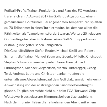
Fußball-Profis, Trainer, Funktionäre und Fans des FC Augsburg
trafen sich am 7. August 2017 im Golfclub Augsburg zu einem
gemeinsamen Golfturnier. Bei angenehmen Temperaturen spielten
ca. 70 Teilnehmer in einen Turniermodus, bei dem vor allem die
Fähigkeiten als Teamplayer gefordert waren. Weitere 25 geladene
Golfneulinge testeten im Rahmen eines Golf-Schnupperkurses
erstmalig ihre golferischen Fähigkeiten.
Die Geschäftsführer Stefan Reuter, Michael Ströll und Robert
Schraml, die Trainer Manuel Baum und Zdenko Miletic, Chefscout
Stephan Schwarz sowie die Spieler Daniel Baier, Alfred
Finnbogason, Michael Gregoritsch, Martin Hinteregger, Georg
Teigl, Andreas Luthe und Christoph Janker nutzten die
unterhaltsame Abwechslung auf dem Golfplatz, um sich ein wenig
Abwechslung von der anstrengenden Saisonvorbereitung zu
gönnen. Folglich herrschte nicht nur beim FCA-Torwand-Chip-
Wettbewerb ausgelassene Stimmung bei den Lizenzspielern.
Nach dem Turnier ließen die Teilnehmer den Abend mit einem