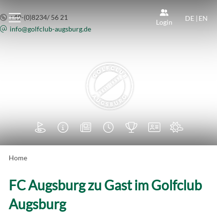
+49-(0)8234/ 56 21
DE
|
EN
Login
info@
golfclub-augsburg.de







Home
FC Augsburg zu Gast im Golfclub
Augsburg