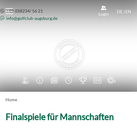
+49-(0)8234/ 56 21
DE
|
EN
Login
info@
golfclub-augsburg.de







Home
Finalspiele für Mannschaften