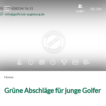
+49-(0)8234/ 56 21
DE
|
EN
Login
info@
golfclub-augsburg.de







Home
Grüne Abschläge für junge Golfer