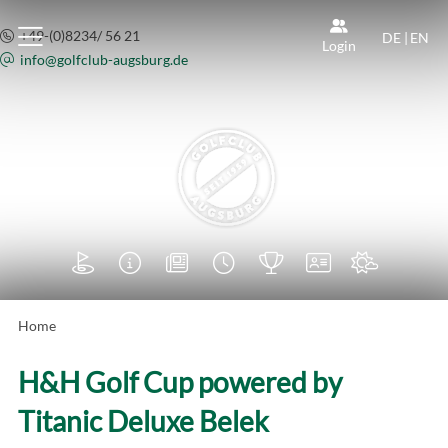
+49-(0)8234/ 56 21
DE
|
EN
Login
info@
golfclub-augsburg.de







Home
H&H Golf Cup powered by
Titanic Deluxe Belek