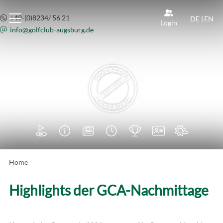
+49-(0)8234/ 56 21
DE
|
EN
Login
info@
golfclub-augsburg.de







Home
Highlights der GCA-Nachmittage