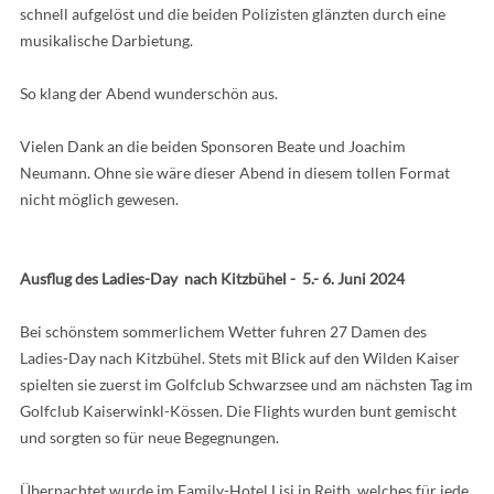
schnell aufgelöst und die beiden Polizisten glänzten durch eine
musikalische Darbietung.
So klang der Abend wunderschön aus.
Vielen Dank an die beiden Sponsoren Beate und Joachim
Neumann. Ohne sie wäre dieser Abend in diesem tollen Format
nicht möglich gewesen.
Ausflug des Ladies-Day nach Kitzbühel - 5.- 6. Juni 2024
Bei schönstem sommerlichem Wetter fuhren 27 Damen des
Ladies-Day nach Kitzbühel. Stets mit Blick auf den Wilden Kaiser
spielten sie zuerst im Golfclub Schwarzsee und am nächsten Tag im
Golfclub Kaiserwinkl-Kössen. Die Flights wurden bunt gemischt
und sorgten so für neue Begegnungen.
Übernachtet wurde im Family-Hotel Lisi in Reith, welches für jede