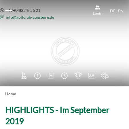
+49-(0)8234/ 56 21
DE
|
EN
Login
info@
golfclub-augsburg.de







Home
HIGHLIGHTS - Im September
2019