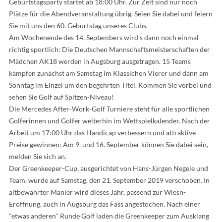
Geburtstagsparty startet ab 18:00 Uhr. Zur Zeit sind nur noch
Plätze für die Abendveranstaltung übrig. Seien Sie dabei und feiern
Sie mit uns den 60. Geburtstag unseres Clubs.
Am Wochenende des 14. Septembers wird's dann noch einmal
richtig sportlich: Die Deutschen Mannschaftsmeisterschaften der
Mädchen AK18 werden in Augsburg ausgetragen. 15 Teams
kämpfen zunächst am Samstag im Klassichen Vierer und dann am
Sonntag im EInzel um den begehrten Titel. Kommen Sie vorbei und
sehen Sie Golf auf Spitzen-Niveau!
Die Mercedes After-Work-Golf Turniere steht für alle sportlichen
Golferinnen und Golfer weiterhin im Wettspielkalender. Nach der
Arbeit um 17:00 Uhr das Handicap verbessern und attraktive
Preise gewinnen: Am 9. und 16. September können Sie dabei sein,
melden Sie sich an.
Der Greenkeeper-Cup, ausgerichtet von Hans-Jürgen Negele und
Team, wurde auf Samstag, den 21. September 2019 verschoben. In
altbewährter Manier wird dieses Jahr, passend zur Wiesn-
Eröffnung, auch in Augsburg das Fass angestochen. Nach einer
"etwas anderen" Runde Golf laden die Greenkeeper zum Ausklang