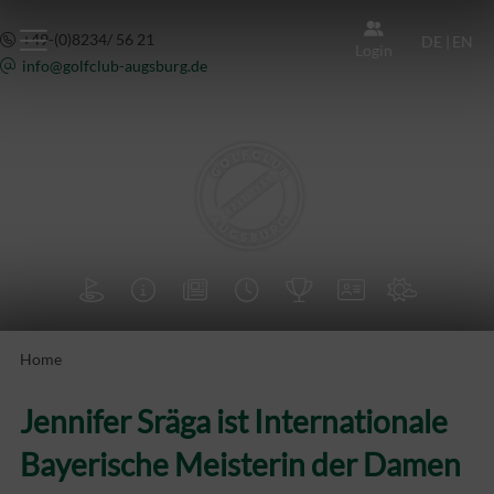
+49-(0)8234/ 56 21
DE
|
EN
Login
info@
golfclub-augsburg.de







Home
Jennifer Sräga ist Internationale
Bayerische Meisterin der Damen