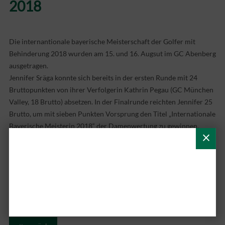
2018
Die internantionale bayerische Meisterschaft der Golfer mit
Behinderung 2018 wurden am 15. und 16. Augsut im GC Abenberg
ausgetragen.
Jennifer Sräga konnte sich bereits in der ersten Runde mit 24
Bruttopunkten von ihrer Verfolgerin Kathrin Pegau (GC München
Valley, 18 Brutto) absetzen. In der Finalrunde reichten Jennifer 25
Brutto, um mit sieben Punkten Vorsprung den Titel „Internationale
Bayerische Meisterin 2018“ der Damenwertung zu gewinnen.
Der GC Augsburg gratuliert Jennifer ganz herzlich zu diesem
Erfolg.
Weitere Informationen des BGV erhalten Sie <link https:
www.bayerischer-golfverband.de external-link-new-window
internal link in current>hier.