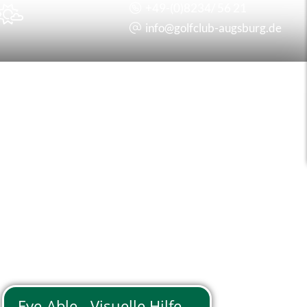
+49-(0)8234/ 56 21

info@
golfclub-augsburg.de