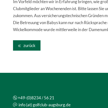
Im Vorfeld möchten wir in Erfahrung bringen, wie groß
Clubmitglieder an Wochenenden ist. Bitte lassen Sie un
zukommen. Aus versicherungstechnischen Gründen müs
Die Betreuung von Babys kann nur nach Rücksprache m
Wickelkommode wurde mittlerweile in der Damenumkl
zurück
+49-(0)8234 / 56 21
info (at) golfclub-augsburg.de