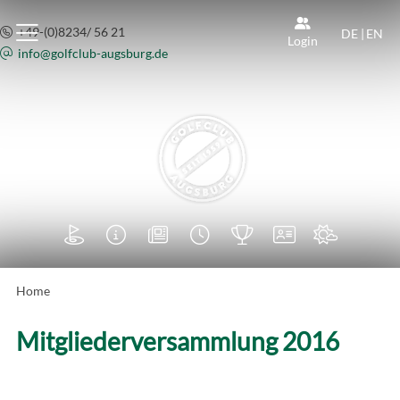
+49-(0)8234/ 56 21
DE
|
EN
Login
info@
golfclub-augsburg.de







Home
Mitgliederversammlung 2016