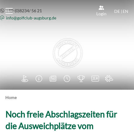
+49-(0)8234/ 56 21
DE
|
EN
Login
info@
golfclub-augsburg.de







Home
Noch freie Abschlagszeiten für
die Ausweichplätze vom