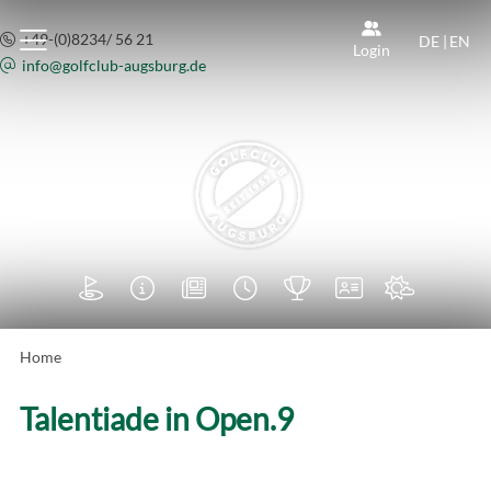
+49-(0)8234/ 56 21
DE
|
EN
Login
info@
golfclub-augsburg.de







Home
Talentiade in Open.9