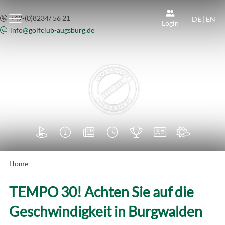
+49-(0)8234/ 56 21
DE
|
EN
Login
info@
golfclub-augsburg.de







Home
TEMPO 30! Achten Sie auf die
Geschwindigkeit in Burgwalden