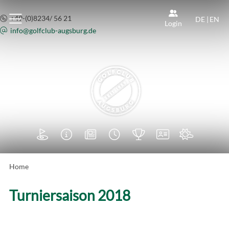
+49-(0)8234/ 56 21
DE
|
EN
Login
info@
golfclub-augsburg.de







Home
Turniersaison 2018