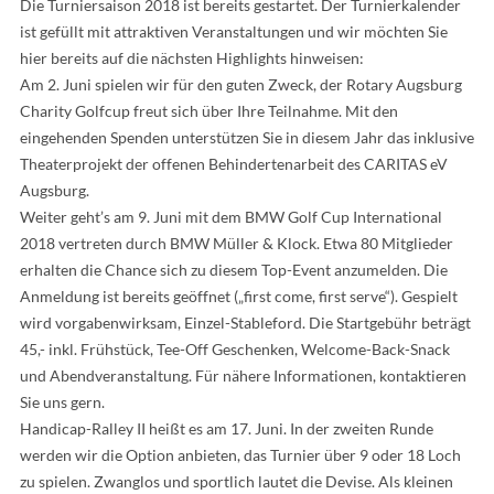
Die Turniersaison 2018 ist bereits gestartet. Der Turnierkalender
ist gefüllt mit attraktiven Veranstaltungen und wir möchten Sie
hier bereits auf die nächsten Highlights hinweisen:
Am 2. Juni spielen wir für den guten Zweck, der Rotary Augsburg
Charity Golfcup freut sich über Ihre Teilnahme. Mit den
eingehenden Spenden unterstützen Sie in diesem Jahr das inklusive
Theaterprojekt der offenen Behindertenarbeit des CARITAS eV
Augsburg.
Weiter geht’s am 9. Juni mit dem BMW Golf Cup International
2018 vertreten durch BMW Müller & Klock. Etwa 80 Mitglieder
erhalten die Chance sich zu diesem Top-Event anzumelden. Die
Anmeldung ist bereits geöffnet („first come, first serve“). Gespielt
wird vorgabenwirksam, Einzel-Stableford. Die Startgebühr beträgt
45,- inkl. Frühstück, Tee-Off Geschenken, Welcome-Back-Snack
und Abendveranstaltung. Für nähere Informationen, kontaktieren
Sie uns gern.
Handicap-Ralley II heißt es am 17. Juni. In der zweiten Runde
werden wir die Option anbieten, das Turnier über 9 oder 18 Loch
zu spielen. Zwanglos und sportlich lautet die Devise. Als kleinen