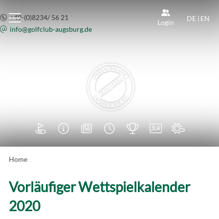
+49-(0)8234/ 56 21
DE
|
EN
Login
info@
golfclub-augsburg.de







Home
Vorläufiger Wettspielkalender
2020