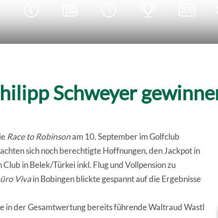





hilipp Schweyer gewinne
ie
Race to Robinson
am 10. September im Golfclub
machten sich noch berechtigte Hoffnungen, den Jackpot in
Club in Belek/Türkei inkl. Flug und Vollpension zu
üro Viva
in Bobingen blickte gespannt auf die Ergebnisse
die in der Gesamtwertung bereits führende Waltraud Wastl