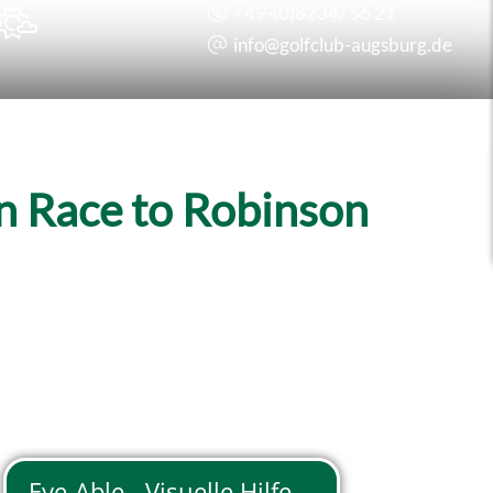
+49-(0)8234/ 56 21

info@
golfclub-augsburg.de
n Race to Robinson