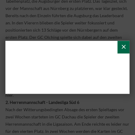
Tabellenplatz, die Augsburger den ersten Platz. Das Tagesziel, sich
vor der Mannschaft aus Nürnberg zu platzieren, war klar gesteckt.
Bereits nach den Einzeln führten die Augsburg das Leaderboard
an. In den Vierern blieben die Spieler weiter fokussiert und
positionierten sich 13 Schläge vor den Nürnbergern auf dem
ersten Platz. Der GC Olching spielte sich dabei auf den zweiten
Platz, mit lediglich einem Schlag weniger als der GC Am
Reichswald. Die Tabellenführung unserer Spieler auf die Vorfolger
aus Nürnberg und Olching wächst damit auf drei bzw. vier Punkte.
Der dritte Spieltag wird in zwei Wochen am Ufer des Starnbeger
Sees, im GC Feldafing, ausgetragen.
<link https: dgl-2022.golf.de index.cfm gruppen gruppe-details
_blank>Alle Ergebnisse und den neuen Tabellenstand finden Sie
hier.
2. Herrenmannschaft - Landesliga Süd 6
Nach der Witterungsbedingten Absage des ersten Spieltages vor
zwei Wochen starteten im GC Dachau die Spieler der zweiten
Herrenmannschaft in die Ligasaison. Am Ende reichte es leider nur
für den vierten Platz. In zwei Wochen werden die Karten im GC