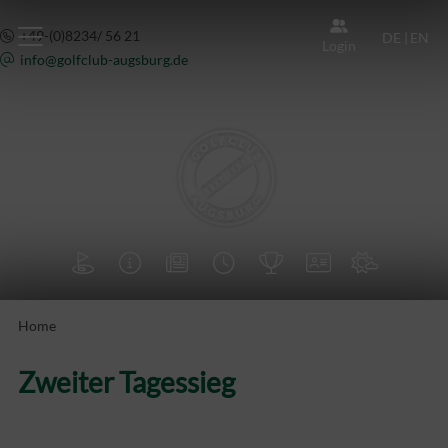
+49-(0)8234/ 56 21
DE
|
EN
Login
info@
golfclub-augsburg.de







Home
Zweiter Tagessieg