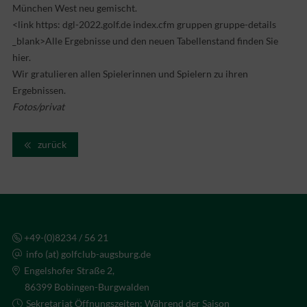
München West neu gemischt.
<link https: dgl-2022.golf.de index.cfm gruppen gruppe-details
_blank>Alle Ergebnisse und den neuen Tabellenstand finden Sie
hier.
Wir gratulieren allen Spielerinnen und Spielern zu ihren
Ergebnissen.
Fotos/privat
zurück
+49-(0)8234 / 56 21
info (at) golfclub-augsburg.de
Engelshofer Straße 2,
86399 Bobingen-Burgwalden
Sekretariat Öffnungszeiten: Während der Saison