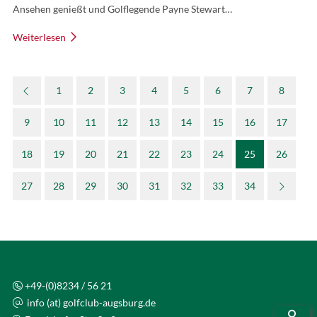
Ansehen genießt und Golflegende Payne Stewart…
Weiterlesen
1
2
3
4
5
6
7
8
9
10
11
12
13
14
15
16
17
18
19
20
21
22
23
24
25
26
27
28
29
30
31
32
33
34
+49-(0)8234 / 56 21
info (at) golfclub-augsburg.de