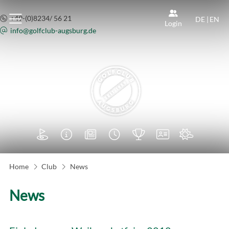
+49-(0)8234/ 56 21
DE
|
EN
Login
info@
golfclub-augsburg.de







Home
Club
News
News