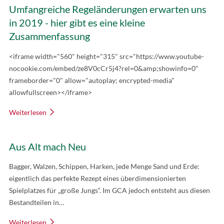
Umfangreiche Regeländerungen erwarten uns
in 2019 - hier gibt es eine kleine
Zusammenfassung
<iframe width="560" height="315" src="https://www.youtube-
nocookie.com/embed/ze8V0cCr5j4?rel=0&amp;showinfo=0"
frameborder="0" allow="autoplay; encrypted-media"
allowfullscreen></iframe>
Weiterlesen
Aus Alt mach Neu
Bagger, Walzen, Schippen, Harken, jede Menge Sand und Erde:
eigentlich das perfekte Rezept eines überdimensionierten
Spielplatzes für „große Jungs“. Im GCA jedoch entsteht aus diesen
Bestandteilen in…
Weiterlesen